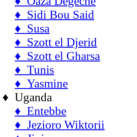
♦ Oaza Degeche
♦ Sidi Bou Said
♦ Susa
♦ Szott el Djerid
♦ Szott el Gharsa
♦ Tunis
♦ Yasmine
♦ Uganda
♦ Entebbe
♦ Jezioro Wiktorii