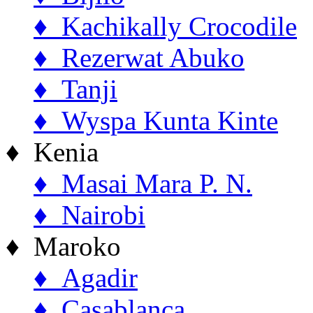
♦ Kachikally Crocodile
♦ Rezerwat Abuko
♦ Tanji
♦ Wyspa Kunta Kinte
♦ Kenia
♦ Masai Mara P. N.
♦ Nairobi
♦ Maroko
♦ Agadir
♦ Casablanca