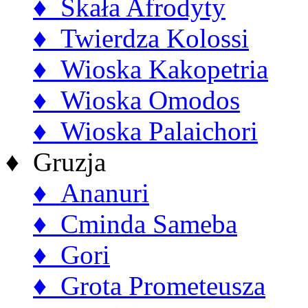
♦ Skała Afrodyty
♦ Twierdza Kolossi
♦ Wioska Kakopetria
♦ Wioska Omodos
♦ Wioska Palaichori
♦ Gruzja
♦ Ananuri
♦ Cminda Sameba
♦ Gori
♦ Grota Prometeusza