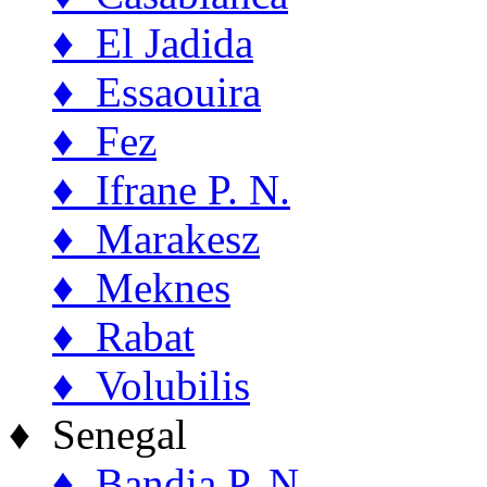
♦ El Jadida
♦ Essaouira
♦ Fez
♦ Ifrane P. N.
♦ Marakesz
♦ Meknes
♦ Rabat
♦ Volubilis
♦ Senegal
♦ Bandia P. N.