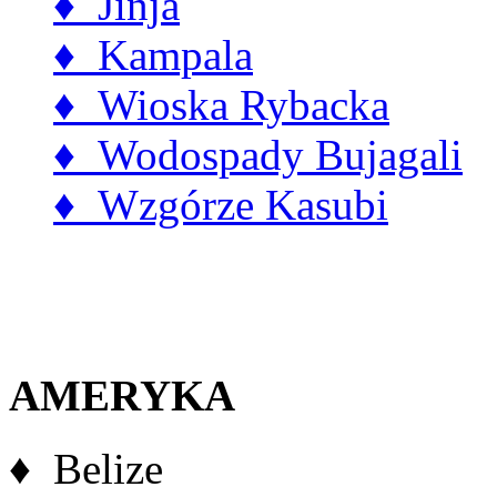
♦ Jinja
♦ Kampala
♦ Wioska Rybacka
♦ Wodospady Bujagali
♦ Wzgórze Kasubi
AMERYKA
♦ Belize