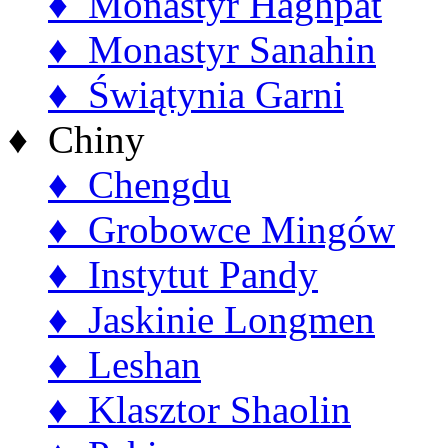
♦ Monastyr Haghpat
♦ Monastyr Sanahin
♦ Świątynia Garni
♦ Chiny
♦ Chengdu
♦ Grobowce Mingów
♦ Instytut Pandy
♦ Jaskinie Longmen
♦ Leshan
♦ Klasztor Shaolin