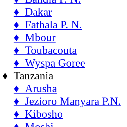
♦ Dakar
♦ Fathala P. N.
♦ Mbour
♦ Toubacouta
♦ Wyspa Goree
♦ Tanzania
♦ Arusha
♦ Jezioro Manyara P.N.
♦ Kibosho
♦ Moshi