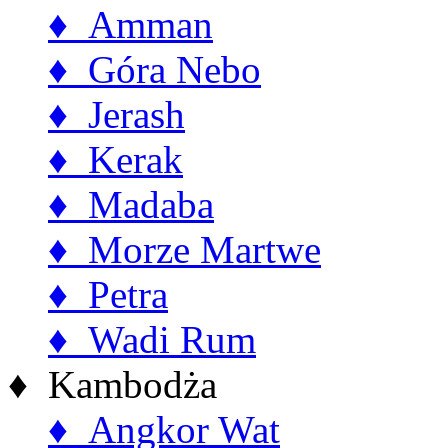
♦ Amman
♦ Góra Nebo
♦ Jerash
♦ Kerak
♦ Madaba
♦ Morze Martwe
♦ Petra
♦ Wadi Rum
♦ Kambodża
♦ Angkor Wat