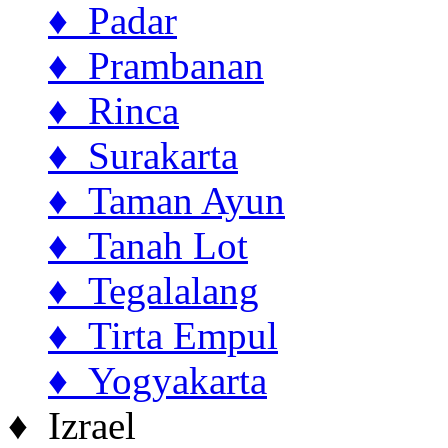
♦ Padar
♦ Prambanan
♦ Rinca
♦ Surakarta
♦ Taman Ayun
♦ Tanah Lot
♦ Tegalalang
♦ Tirta Empul
♦ Yogyakarta
♦ Izrael