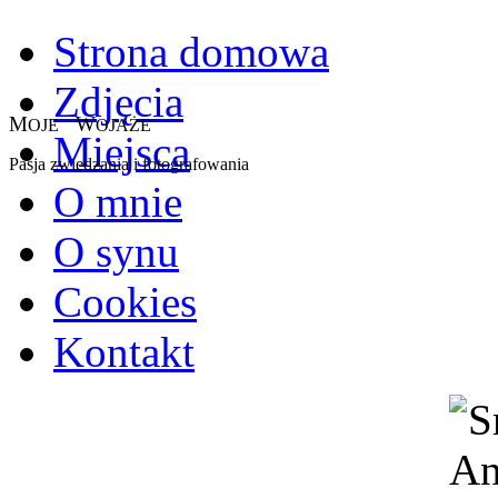
Strona domowa
Zdjęcia
M
W
OJE
OJAŻE
Miejsca
Pasja zwiedzania i fotografowania
O mnie
O synu
Cookies
Kontakt